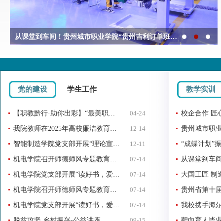
从课堂到车间！贵州城市职业学院“贵州吉利订单班”为新能源汽车产业注入新活力
党的建设
学生工作
教学实训
【职教黔行·助你出彩】“最美职校生”——贵州城市职业学院冉十全：新时代职校青年的责任与担当
04-24
我院教师在2025年高校廉洁教育系列活动省级评选中获得三等奖
12-14
智能制造学院党支部开展“理论宣传二人讲”
12-11
机电学院召开师德师风专题教育会议
07-14
机电学院党支部开展“读好书，爱读书”
07-14
机电学院召开师德师风专题教育会议
07-14
贵州省第十届
机电学院党支部开展“读好书，爱读书”主题党日
07-14
脱贫攻坚 乡村振兴-公益讲座
09-15
靶向育人毕