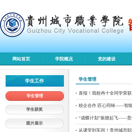
网站首页
学院概况
党的建设
学生管理
学生工作
喜报！我校冉十全同学荣获2
学生管理
校企合作 匠心同铸——智
学生获奖
“成蝶计划”振翅起飞——
图片展示
从课堂到车间！贵州城市职